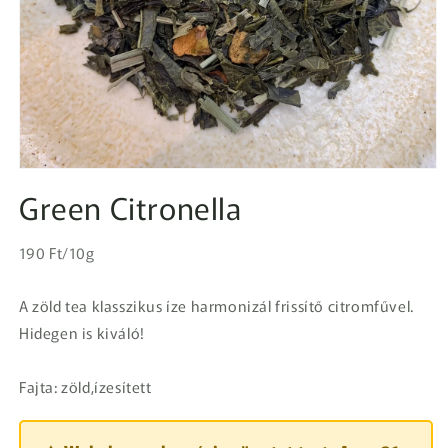
1.
médiafájl
Green Citronella
megnyitása
a
modális
Egységár
párbeszédpanelen
Normál
190 Ft/10g
ár
A zöld tea klasszikus íze harmonizál frissítő citromfűvel.
Hidegen is kiváló!
Fajta: zöld,ízesített