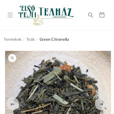
Ugrás a
tartalomhoz
Kosár
Termékek
/
Teák
/
Green Citronella
Kihagyás, és
ugrás a
termékadatokra
⇐
⇒