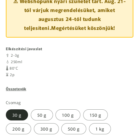
⚠️ Webshopunk nyári szünetet tart. Aug. 21-
tól várjuk megrendelésüket, amiket
augusztus 24-től tudunk
teljesíteni.Megértésüket köszönjük!
Elkészítési javaslat
🥄 2-3g
💧 250ml
🌡️ 80°C
⏳ 2p
Összetevők
Csomag
30 g
50 g
100 g
150 g
200 g
300 g
500 g
1 kg