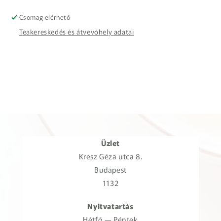
Csomag elérhető
Teakereskedés és átvevőhely adatai
Üzlet
Kresz Géza utca 8.
Budapest
1132
Nyitvatartás
Hétfő — Péntek