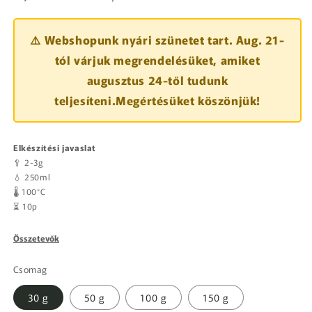
⚠️ Webshopunk nyári szünetet tart. Aug. 21-
tól várjuk megrendelésüket, amiket
augusztus 24-től tudunk
teljesíteni.Megértésüket köszönjük!
Elkészítési javaslat
🥄 2-3g
💧 250ml
🌡️ 100°C
⏳ 10p
Összetevők
Csomag
30 g
50 g
100 g
150 g