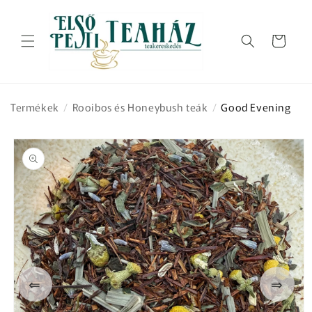
Ugrás a
tartalomhoz
Kosár
Termékek
/
Rooibos és Honeybush teák
/
Good Evening
Kihagyás, és
ugrás a
termékadatokra
⇐
⇒