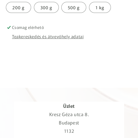
200 g
300 g
500 g
1 kg
Csomag elérhető
Teakereskedés és átvevőhely adatai
Üzlet
Kresz Géza utca 8.
Budapest
1132