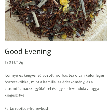
1.
médiafájl
Good Evening
megnyitása
a
modális
Egységár
párbeszédpanelen
Normál
190 Ft/10g
ár
Könnyű és kiegyensúlyozott rooibos tea olyan különleges
összetevőkkel, mint a kamilla, az édeskömény, és a
citromfű, macskagyökérrel és egy kis levendulavirággal
kiegészítve.
Fajta: rooibos-honeybush