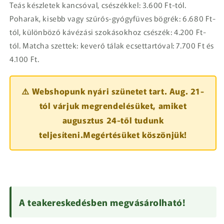
Teás készletek kancsóval, csészékkel: 3.600 Ft-tól.
Poharak, kisebb vagy szűrős-gyógyfüves bögrék: 6.680 Ft-
tól, különböző kávézási szokásokhoz csészék: 4.200 Ft-
tól. Matcha szettek: keverő tálak ecsettartóval: 7.700 Ft és
4.100 Ft.
⚠️ Webshopunk nyári szünetet tart. Aug. 21-
tól várjuk megrendelésüket, amiket
augusztus 24-től tudunk
teljesíteni.Megértésüket köszönjük!
A teakereskedésben megvásárolható!