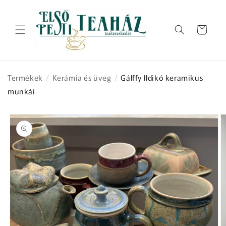
Ugrás a
tartalomhoz
Kosár
Termékek
/
Kerámia és üveg
/
Gálffy Ildikó keramikus
munkái
Kihagyás, és
ugrás a
termékadatokra