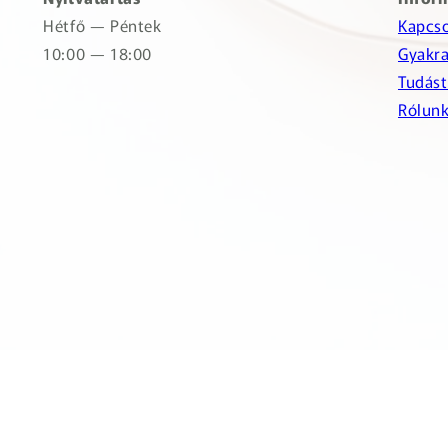
Hétfő — Péntek
Kapcso
10:00 — 18:00
Gyakra
Tudást
Rólun