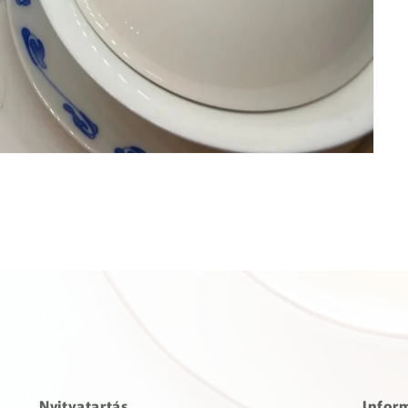
Nyitvatartás
Infor