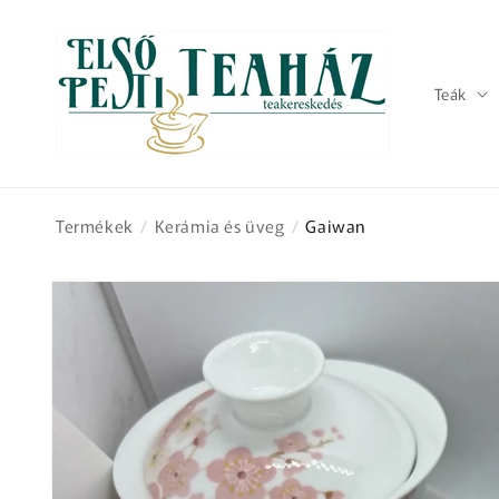
Ugrás a
tartalomhoz
Teák
Termékek
/
Kerámia és üveg
/
Gaiwan
Kihagyás, és
ugrás a
termékadatokra