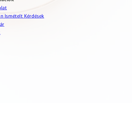
lat
n Ismételt Kérdések
ár
k