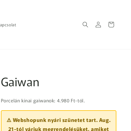
Bejelentkezés
Kosár
apcsolat
Gaiwan
Porcelán kínai gaiwanok: 4.980 Ft-tól.
⚠️ Webshopunk nyári szünetet tart. Aug.
21-tól várjuk megrendelésüket, amiket