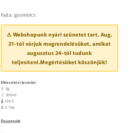
Fajta: gyümölcs
⚠️ Webshopunk nyári szünetet tart. Aug.
21-tól várjuk megrendelésüket, amiket
augusztus 24-től tudunk
teljesíteni.Megértésüket köszönjük!
Elkészítési javaslat
🥄 5g
💧 300ml
🌡️ 100°C
⏳ 5-10p
Összetevők