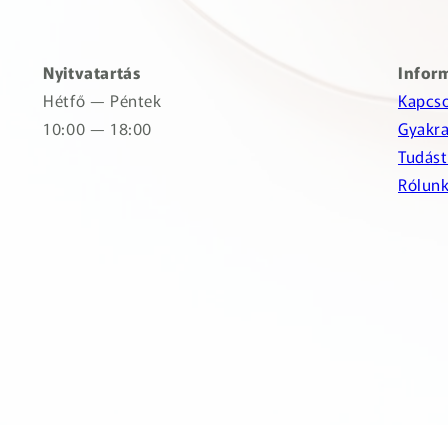
Nyitvatartás
Infor
Hétfő — Péntek
Kapcso
10:00 — 18:00
Gyakra
Tudást
Rólun