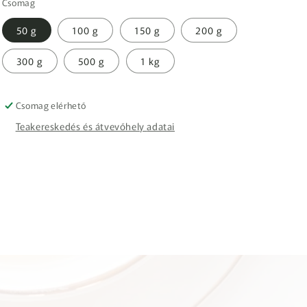
Csomag
50 g
100 g
150 g
200 g
300 g
500 g
1 kg
Csomag elérhető
Teakereskedés és átvevőhely adatai