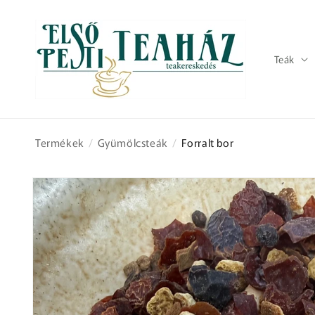
Ugrás a
tartalomhoz
Teák
Termékek
/
Gyümölcsteák
/
Forralt bor
Kihagyás, és
ugrás a
termékadatokra