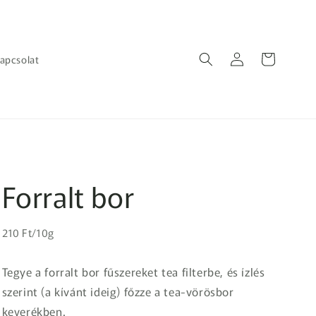
Bejelentkezés
Kosár
apcsolat
Forralt bor
Egységár
Normál
210 Ft/10g
ár
Tegye a forralt bor fűszereket tea filterbe, és ízlés
szerint (a kívánt ideig) főzze a tea-vörösbor
keverékben.