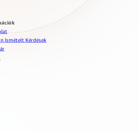
mációk
lat
n Ismételt Kérdések
ár
k