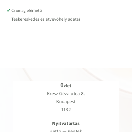
Csomag elérhető
Teakereskedés és átvevőhely adatai
Üzlet
Kresz Géza utca 8.
Budapest
1132
Nyitvatartás
Hétfő — Péntek