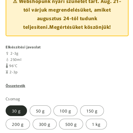
⚠️ Webshopunk nyári szünetet tart. Aug. 21-
tól várjuk megrendelésüket, amiket
augusztus 24-től tudunk
teljesíteni.Megértésüket köszönjük!
Elkészítési javaslat
🥄 2-3g
💧 250ml
🌡️ 96°C
⏳ 2-3p
Összetevők
Csomag
30 g
50 g
100 g
150 g
200 g
300 g
500 g
1 kg