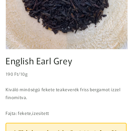
1.
médiafájl
English Earl Grey
megnyitása
a
modális
Egységár
párbeszédpanelen
Normál
190 Ft/10g
ár
Kiváló minőségű fekete teakeverék friss bergamot ízzel
finomítva.
Fajta: fekete,ízesített