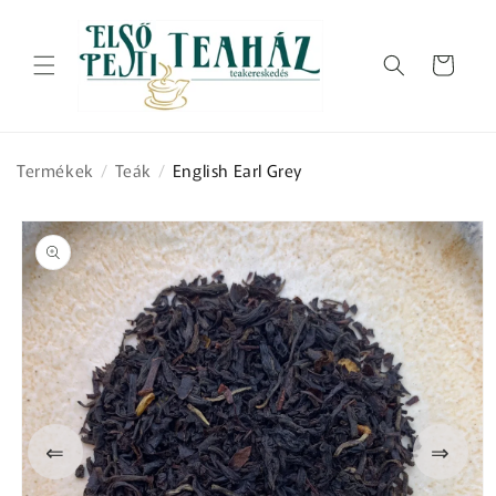
Ugrás a
tartalomhoz
Kosár
Termékek
/
Teák
/
English Earl Grey
Kihagyás, és
ugrás a
termékadatokra
⇐
⇒