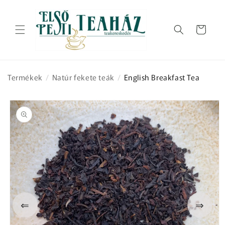
Ugrás a
tartalomhoz
Kosár
Termékek
/
Natúr fekete teák
/
English Breakfast Tea
Kihagyás, és
ugrás a
termékadatokra
⇐
⇒