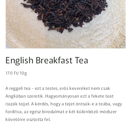
1.
médiafájl
English Breakfast Tea
megnyitása
a
modális
Egységár
párbeszédpanelen
Normál
170 Ft/10g
ár
A reggeli tea - ezt a testes, erős keveréket nem csak
Angliában szeretik. Hagyományosan ezt a fekete teát
isszák tejjel. A kérdés, hogy a tejet öntsük-e a teába, vagy
fordítva, az egész birodalmat e két különböző módszer
követőire osztotta fel.