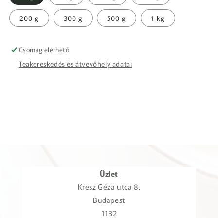
200 g
300 g
500 g
1 kg
Csomag elérhető
Teakereskedés és átvevőhely adatai
Üzlet
Kresz Géza utca 8.
Budapest
1132