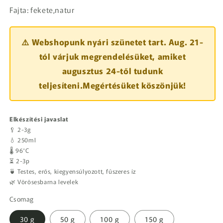
Fajta: fekete,natur
⚠️ Webshopunk nyári szünetet tart. Aug. 21-
tól várjuk megrendelésüket, amiket
augusztus 24-től tudunk
teljesíteni.Megértésüket köszönjük!
Elkészítési javaslat
🥄 2-3g
💧 250ml
🌡️ 96°C
⏳ 2-3p
🍵 Testes, erős, kiegyensúlyozott, fűszeres íz
🌿 Vörösesbarna levelek
Csomag
30 g
50 g
100 g
150 g