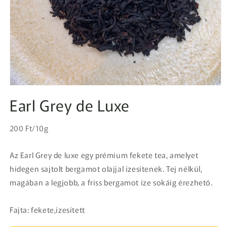
1.
médiafájl
Earl Grey de Luxe
megnyitása
a
modális
Egységár
párbeszédpanelen
Normál
200 Ft/10g
ár
Az Earl Grey de luxe egy prémium fekete tea, amelyet
hidegen sajtolt bergamot olajjal ízesítenek. Tej nélkül,
magában a legjobb, a friss bergamot íze sokáig érezhető.
Fajta: fekete,ízesített