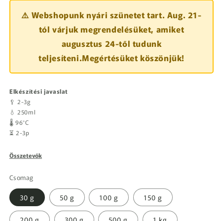
⚠️ Webshopunk nyári szünetet tart. Aug. 21-
tól várjuk megrendelésüket, amiket
augusztus 24-től tudunk
teljesíteni.Megértésüket köszönjük!
Elkészítési javaslat
🥄 2-3g
💧 250ml
🌡️ 96°C
⏳ 2-3p
Összetevők
Csomag
30 g
50 g
100 g
150 g
200 g
300 g
500 g
1 kg