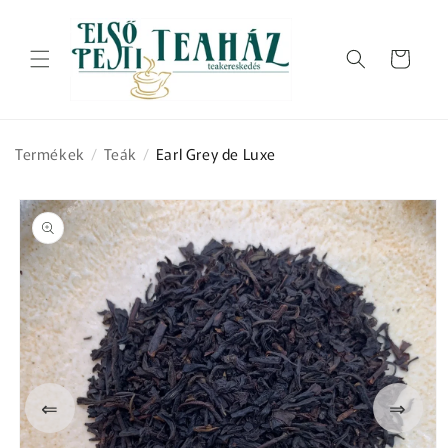
Ugrás a
tartalomhoz
Kosár
Termékek
/
Teák
/
Earl Grey de Luxe
Kihagyás, és
ugrás a
termékadatokra
⇐
⇒