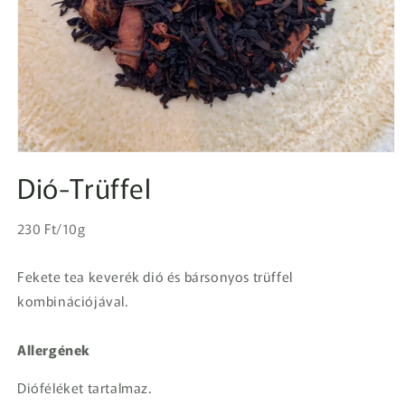
1.
médiafájl
Dió-Trüffel
megnyitása
a
modális
Egységár
párbeszédpanelen
Normál
230 Ft/10g
ár
Fekete tea keverék dió és bársonyos trüffel
kombinációjával.
Allergének
Dióféléket tartalmaz.