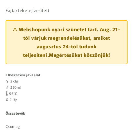
Fajta: fekete,ízesített
⚠️ Webshopunk nyári szünetet tart. Aug. 21-
tól várjuk megrendelésüket, amiket
augusztus 24-től tudunk
teljesíteni.Megértésüket köszönjük!
Elkészítési javaslat
🥄 2-3g
💧 250ml
🌡️ 96°C
⏳ 2-3p
Összetevők
Csomag