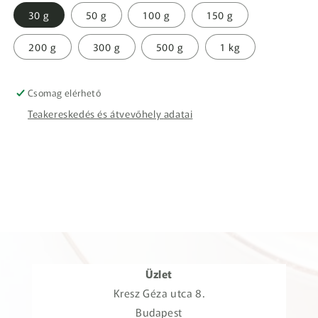
30 g
50 g
100 g
150 g
200 g
300 g
500 g
1 kg
Csomag elérhető
Teakereskedés és átvevőhely adatai
Üzlet
Kresz Géza utca 8.
Budapest