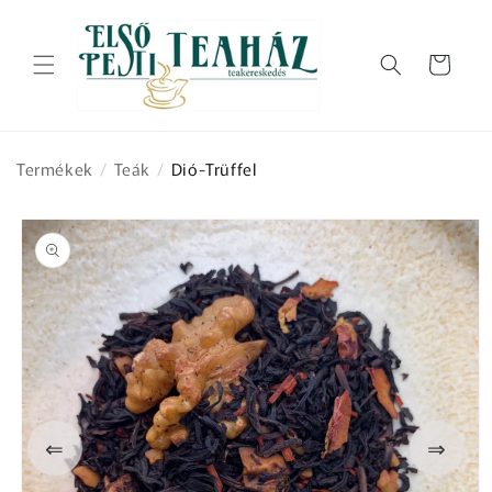
Ugrás a
tartalomhoz
Kosár
Termékek
/
Teák
/
Dió-Trüffel
Kihagyás, és
ugrás a
termékadatokra
⇐
⇒