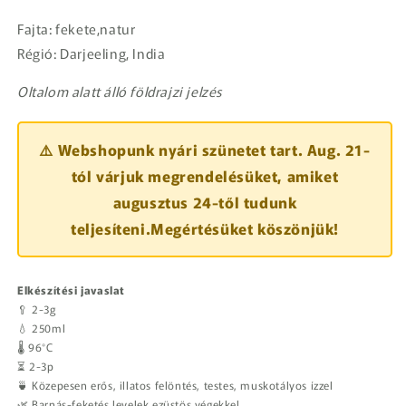
Fajta: fekete,natur
Régió: Darjeeling, India
Oltalom alatt álló földrajzi jelzés
⚠️ Webshopunk nyári szünetet tart. Aug. 21-
tól várjuk megrendelésüket, amiket
augusztus 24-től tudunk
teljesíteni.Megértésüket köszönjük!
Elkészítési javaslat
🥄 2-3g
💧 250ml
🌡️ 96°C
⏳ 2-3p
🍵 Közepesen erős, illatos felöntés, testes, muskotályos ízzel
🌿 Barnás-feketés levelek ezüstös végekkel