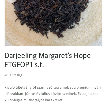
1.
médiafájl
Darjeeling Margaret’s Hope
megnyitása
a
FTGFOP1 s.f.
modális
párbeszédpanelen
Egységár
Normál
480 Ft/10g
ár
Kiváló ültetvényről származó tea amelyet a prémium nyári
időszakban, június és július között szednek. Ez adja a tea
különleges muskotályos karakterét.