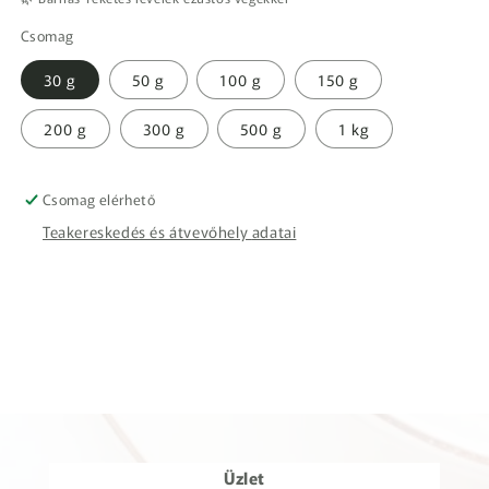
Csomag
30 g
50 g
100 g
150 g
200 g
300 g
500 g
1 kg
Csomag elérhető
Teakereskedés és átvevőhely adatai
Üzlet