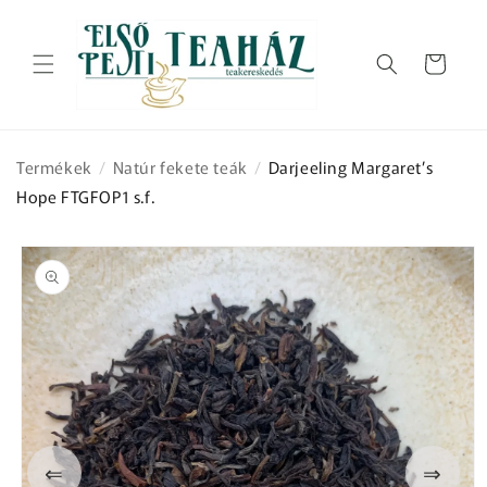
Ugrás a
tartalomhoz
Kosár
Termékek
/
Natúr fekete teák
/
Darjeeling Margaret’s
Hope FTGFOP1 s.f.
Kihagyás, és
ugrás a
termékadatokra
⇐
⇒