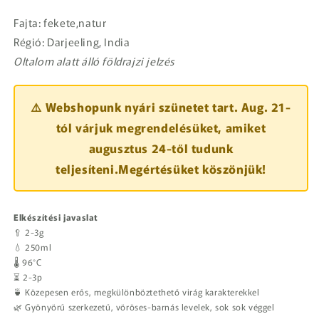
Fajta: fekete,natur
Régió: Darjeeling, India
Oltalom alatt álló földrajzi jelzés
⚠️ Webshopunk nyári szünetet tart. Aug. 21-
tól várjuk megrendelésüket, amiket
augusztus 24-től tudunk
teljesíteni.Megértésüket köszönjük!
Elkészítési javaslat
🥄 2-3g
💧 250ml
🌡️ 96°C
⏳ 2-3p
🍵 Közepesen erős, megkülönböztethető virág karakterekkel
🌿 Gyönyörű szerkezetű, vöröses-barnás levelek, sok sok véggel