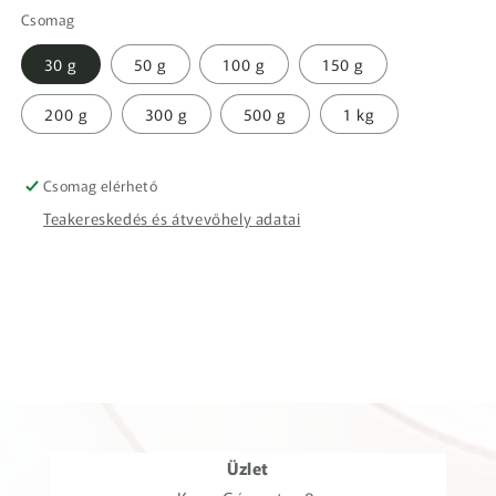
Csomag
30 g
50 g
100 g
150 g
200 g
300 g
500 g
1 kg
Csomag elérhető
Teakereskedés és átvevőhely adatai
Üzlet