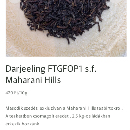
1.
médiafájl
Darjeeling FTGFOP1 s.f.
megnyitása
a
Maharani Hills
modális
párbeszédpanelen
Egységár
Normál
420 Ft/10g
ár
Második szedés, exkluzívan a Maharani Hills teabirtokról.
A teakertben csomagolt eredeti, 2,5 kg-os ládákban
érkezik hozzánk.