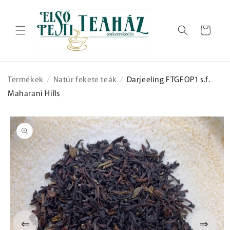
Ugrás a
tartalomhoz
Kosár
Termékek
/
Natúr fekete teák
/
Darjeeling FTGFOP1 s.f.
Maharani Hills
Kihagyás, és
ugrás a
termékadatokra
⇐
⇒