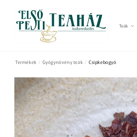
Ugrás a
tartalomhoz
Teák
Termékek
/
Gyógynövény teák
/
Csipkebogyó
Kihagyás, és
ugrás a
termékadatokra