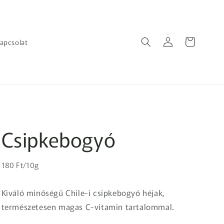
Bejelentkezés
Kosár
apcsolat
Csipkebogyó
Egységár
Normál
180 Ft/10g
ár
Kiváló minőségű Chile-i csipkebogyó héjak,
természetesen magas C-vitamin tartalommal.