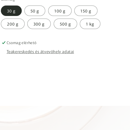
30 g
50 g
100 g
150 g
200 g
300 g
500 g
1 kg
Csomag elérhető
Teakereskedés és átvevőhely adatai