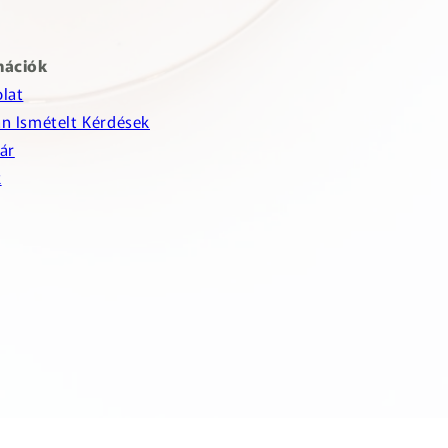
mációk
lat
n Ismételt Kérdések
ár
k