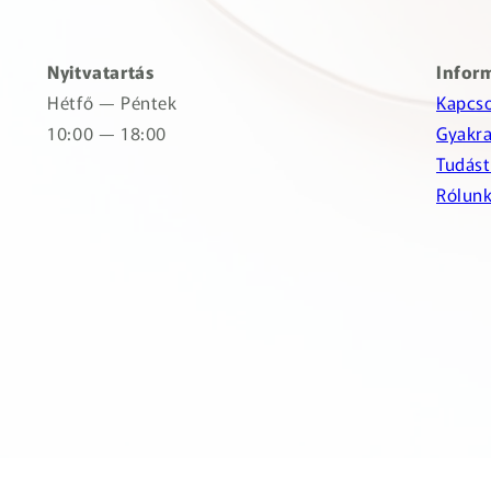
Nyitvatartás
Infor
Hétfő — Péntek
Kapcso
10:00 — 18:00
Gyakra
Tudást
Rólun