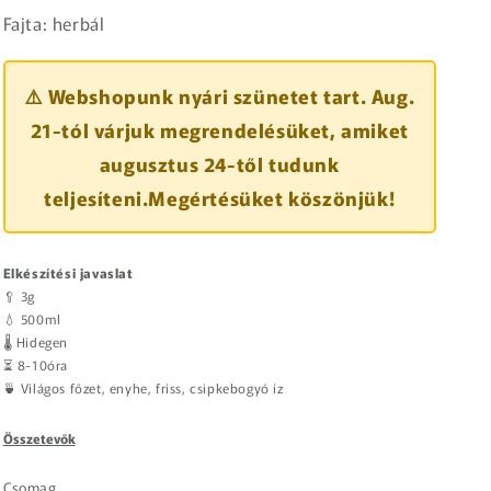
Fajta: herbál
⚠️ Webshopunk nyári szünetet tart. Aug.
21-tól várjuk megrendelésüket, amiket
augusztus 24-től tudunk
teljesíteni.Megértésüket köszönjük!
Elkészítési javaslat
🥄 3g
💧 500ml
🌡️ Hidegen
⏳ 8-10óra
🍵 Világos főzet, enyhe, friss, csipkebogyó íz
Összetevők
Csomag