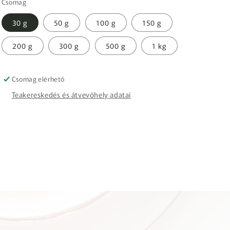
Csomag
30 g
50 g
100 g
150 g
200 g
300 g
500 g
1 kg
Csomag elérhető
Teakereskedés és átvevőhely adatai