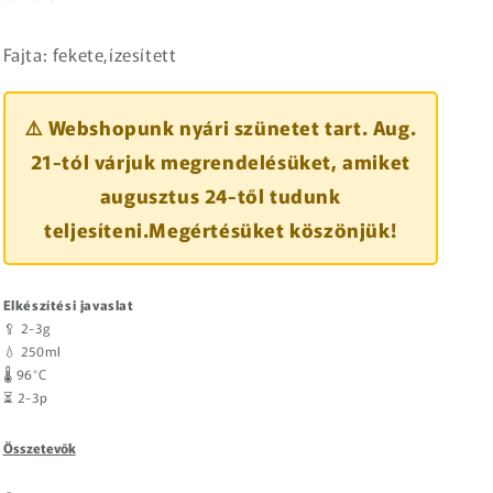
Fajta: fekete,ízesített
⚠️ Webshopunk nyári szünetet tart. Aug.
21-tól várjuk megrendelésüket, amiket
augusztus 24-től tudunk
teljesíteni.Megértésüket köszönjük!
Elkészítési javaslat
🥄 2-3g
💧 250ml
🌡️ 96°C
⏳ 2-3p
Összetevők