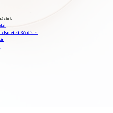
mációk
lat
n Ismételt Kérdések
ár
k