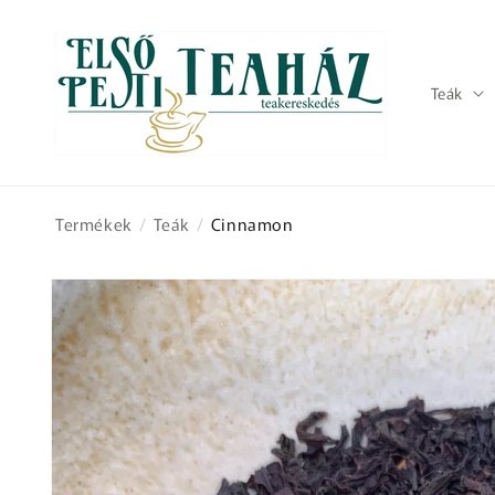
Ugrás a
tartalomhoz
Teák
Termékek
/
Teák
/
Cinnamon
Kihagyás, és
ugrás a
termékadatokra