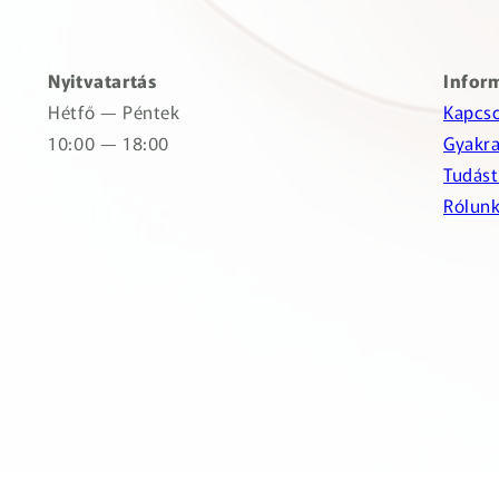
Nyitvatartás
Infor
Hétfő — Péntek
Kapcso
10:00 — 18:00
Gyakra
Tudást
Rólun