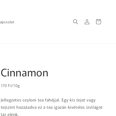
Bejelentkezés
Kosár
apcsolat
Cinnamon
Egységár
Normál
170 Ft/10g
ár
Jellegzetes ceyloni tea fahéjjal. Egy kis tejet vagy
tejszínt hozzáadva ez a tea igazán kivételes ízvilágot
tár elénk.