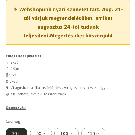
⚠️ Webshopunk nyári szünetet tart. Aug. 21-
tól várjuk megrendelésüket, amiket
augusztus 24-től tudunk
teljesíteni.Megértésüket köszönjük!
Elkészítési javaslat
🥄 2-3g
💧 250ml
🌡️ 96°C
⏳ 2-3p
🍵 Világosbarna, illatos felöntés,, virágos, selymes és lágy íz
🌿 Kis, fekete levelek, rózsaszirmok
Összetevők
Csomag
30 g
50 g
100 g
150 g