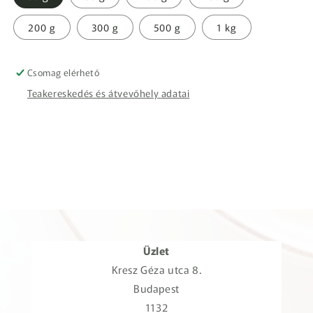
200 g
300 g
500 g
1 kg
Csomag elérhető
Teakereskedés és átvevőhely adatai
Üzlet
Kresz Géza utca 8.
Budapest
1132