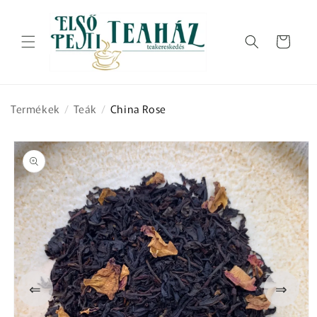
Ugrás a
tartalomhoz
Kosár
Termékek
/
Teák
/
China Rose
Kihagyás, és
ugrás a
termékadatokra
⇐
⇒