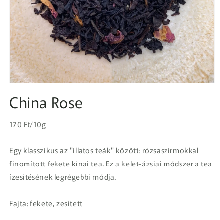
1.
médiafájl
China Rose
megnyitása
a
modális
Egységár
párbeszédpanelen
Normál
170 Ft/10g
ár
Egy klasszikus az "illatos teák" között: rózsaszirmokkal
finomított fekete kínai tea. Ez a kelet-ázsiai módszer a tea
ízesítésének legrégebbi módja.
Fajta: fekete,ízesített