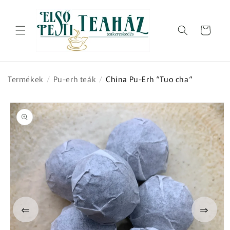
Ugrás a
tartalomhoz
Kosár
Termékek
/
Pu-erh teák
/
China Pu-Erh “Tuo cha“
Kihagyás, és
ugrás a
termékadatokra
⇐
⇒