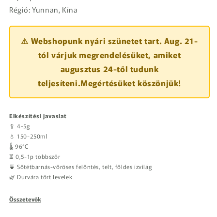
Régió: Yunnan, Kína
⚠️ Webshopunk nyári szünetet tart. Aug. 21-
tól várjuk megrendelésüket, amiket
augusztus 24-től tudunk
teljesíteni.Megértésüket köszönjük!
Elkészítési javaslat
🥄 4-5g
💧 150-250ml
🌡️ 96°C
⏳ 0,5-1p többször
🍵 Sötétbarnás-vöröses felöntés, telt, földes ízvilág
🌿 Durvára tört levelek
Összetevők