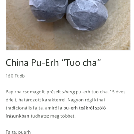
1.
médiafájl
China Pu-Erh “Tuo cha“
megnyitása
a
modális
Egységár
párbeszédpanelen
Normál
160 Ft db
ár
Papírba csomagolt, préselt
sheng
pu-erh tuo cha. 15 éves
érlelt, határozott karakterrel. Nagyon régi kínai
tradicionális fajta, amiről a
pu-erh teákról szóló
írásunkban
tudhatsz meg többet.
Fajta: puerh