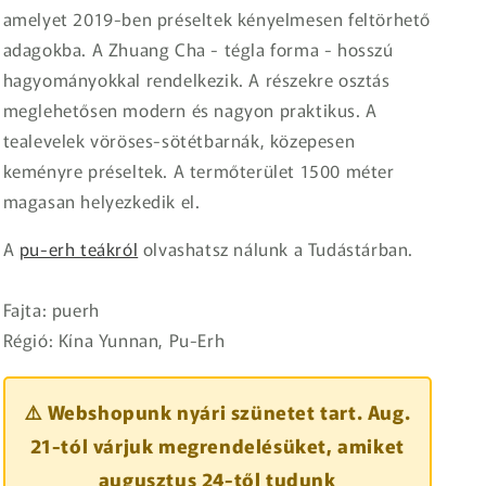
amelyet 2019-ben préseltek kényelmesen feltörhető
adagokba. A Zhuang Cha - tégla forma - hosszú
hagyományokkal rendelkezik. A részekre osztás
meglehetősen modern és nagyon praktikus. A
tealevelek vöröses-sötétbarnák, közepesen
keményre préseltek. A termőterület 1500 méter
magasan helyezkedik el.
A
pu-erh teákról
olvashatsz nálunk a Tudástárban.
Fajta: puerh
Régió:
Kína Yunnan, Pu-Erh
⚠️ Webshopunk nyári szünetet tart. Aug.
21-tól várjuk megrendelésüket, amiket
augusztus 24-től tudunk