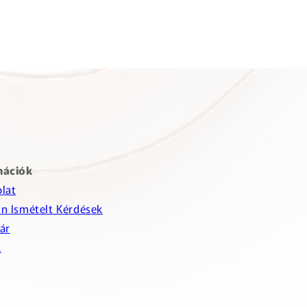
mációk
lat
n Ismételt Kérdések
ár
k