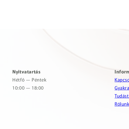
Nyitvatartás
Infor
Hétfő — Péntek
Kapcso
10:00 — 18:00
Gyakra
Tudást
Rólun