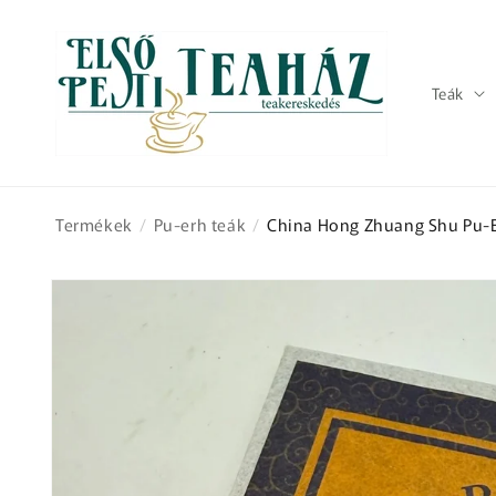
Ugrás a
tartalomhoz
Teák
Termékek
/
Pu-erh teák
/
China Hong Zhuang Shu Pu-E
Kihagyás, és
ugrás a
termékadatokra