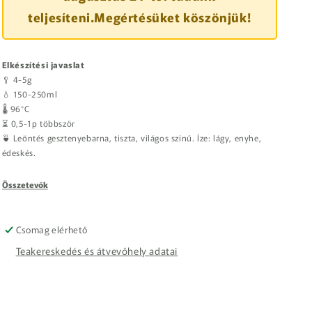
teljesíteni.Megértésüket köszönjük!
Elkészítési javaslat
🥄 4-5g
💧 150-250ml
🌡️ 96°C
⏳ 0,5-1p többször
🍵 Leöntés gesztenyebarna, tiszta, világos színű. Íze: lágy, enyhe,
édeskés.
Összetevők
Csomag elérhető
Teakereskedés és átvevőhely adatai