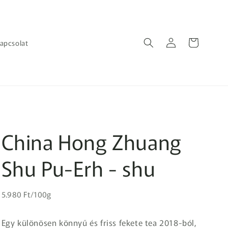
Bejelentkezés
Kosár
apcsolat
China Hong Zhuang
Shu Pu-Erh - shu
Egységár
Normál
5.980 Ft/100g
ár
Egy különösen könnyű és friss fekete tea 2018-ból,