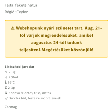
Fajta: fekete,natur
Régió: Ceylon
⚠️ Webshopunk nyári szünetet tart. Aug. 21-
tól várjuk megrendelésüket, amiket
augusztus 24-től tudunk
teljesíteni.Megértésüket köszönjük!
Elkészítési javaslat
🥄 2-3g
💧 250ml
🌡️ 96°C
⏳ 2-3p
🍵 Könnyű felöntés, friss, illatos
🌿 Durvára tört, feszesre sodort levelek
Csomag