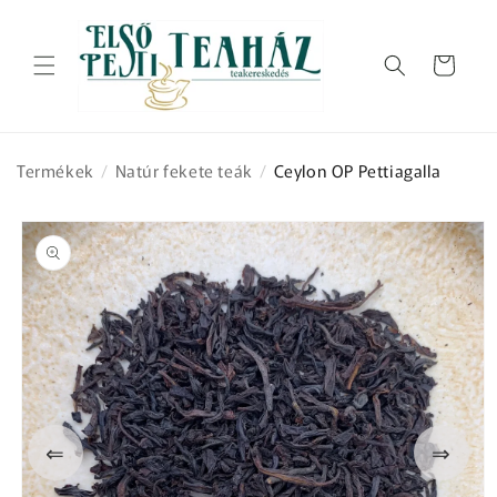
Ugrás a
tartalomhoz
Kosár
Termékek
/
Natúr fekete teák
/
Ceylon OP Pettiagalla
Kihagyás, és
ugrás a
termékadatokra
⇐
⇒