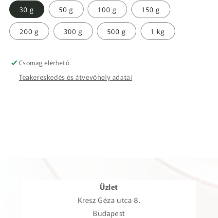
30 g
50 g
100 g
150 g
200 g
300 g
500 g
1 kg
Csomag elérhető
Teakereskedés és átvevőhely adatai
Üzlet
Kresz Géza utca 8.
Budapest