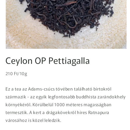
1.
médiafájl
Ceylon OP Pettiagalla
megnyitása
a
modális
Egységár
párbeszédpanelen
Normál
210 Ft/10g
ár
Ez a tea az Adams-csúcs tövében található birtokról
származik - az egyik legfontosabb buddhista zarándokhely
környékéről. Körülbelül 1000 méteres magasságban
termesztik. A kert a drágakövekről híres Ratnapura
városához is közel leledzik.