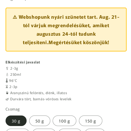
⚠️ Webshopunk nyári szünetet tart. Aug. 21-
tól várjuk megrendelésüket, amiket
augusztus 24-től tudunk
teljesíteni.Megértésüket köszönjük!
Elkészítési javaslat
🥄 2-3g
💧 250ml
🌡️ 96°C
⏳ 2-3p
🍵 Aranyszínű felöntés, élénk, illatos
🌿 Durvára tört, barnás-vöröses levelek
Csomag
30 g
50 g
100 g
150 g