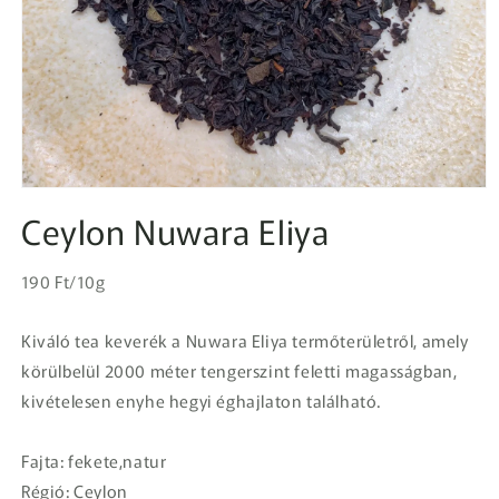
1.
médiafájl
Ceylon Nuwara Eliya
megnyitása
a
modális
Egységár
párbeszédpanelen
Normál
190 Ft/10g
ár
Kiváló tea keverék a Nuwara Eliya termőterületről, amely
körülbelül 2000 méter tengerszint feletti magasságban,
kivételesen enyhe hegyi éghajlaton található.
Fajta: fekete,natur
Régió: Ceylon