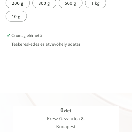
200 g
300 g
500 g
1 kg
10 g
Csomag elérhető
Teakereskedés és átvevőhely adatai
Üzlet
Kresz Géza utca 8.
Budapest