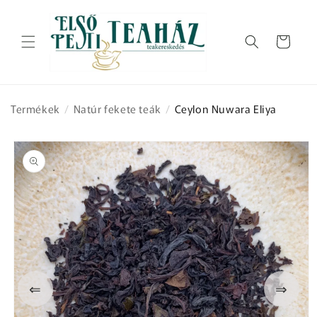
Ugrás a
tartalomhoz
Kosár
Termékek
/
Natúr fekete teák
/
Ceylon Nuwara Eliya
Kihagyás, és
ugrás a
termékadatokra
⇐
⇒