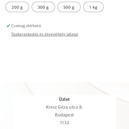
200 g
300 g
500 g
1 kg
Csomag elérhető
Teakereskedés és átvevőhely adatai
Üzlet
Kresz Géza utca 8.
Budapest
1132