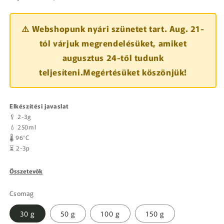
⚠️ Webshopunk nyári szünetet tart. Aug. 21-
tól várjuk megrendelésüket, amiket
augusztus 24-től tudunk
teljesíteni.Megértésüket köszönjük!
Elkészítési javaslat
🥄 2-3g
💧 250ml
🌡️ 96°C
⏳ 2-3p
Összetevők
Csomag
30 g
50 g
100 g
150 g