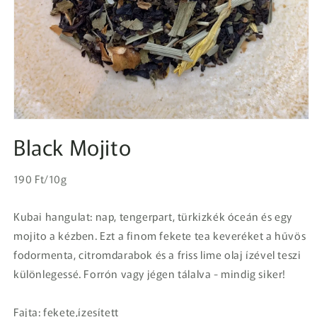
1.
médiafájl
Black Mojito
megnyitása
a
modális
Egységár
párbeszédpanelen
Normál
190 Ft/10g
ár
Kubai hangulat: nap, tengerpart, türkizkék óceán és egy
mojito a kézben. Ezt a finom fekete tea keveréket a hűvös
fodormenta, citromdarabok és a friss lime olaj ízével teszi
különlegessé. Forrón vagy jégen tálalva - mindig siker!
Fajta: fekete,ízesített