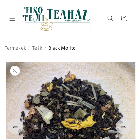
Ugrás a
tartalomhoz
Kosár
Termékek
/
Teák
/
Black Mojito
Kihagyás, és
ugrás a
termékadatokra
⇐
⇒