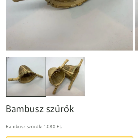
1.
2.
médiafájl
m
megnyitása
m
a
a
modális
m
párbeszédpanelen
p
Bambusz szűrők
Bambusz szűrők: 1.080 Ft.