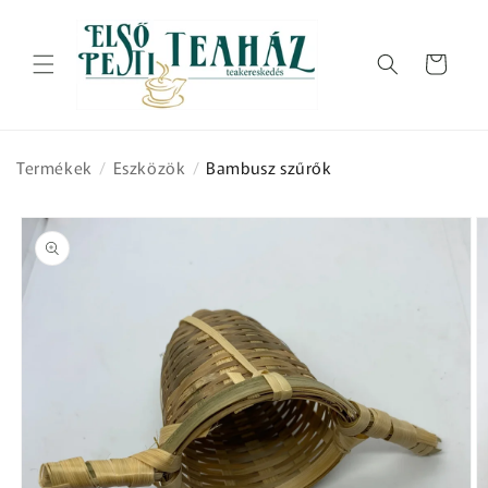
Ugrás a
tartalomhoz
Kosár
Termékek
/
Eszközök
/
Bambusz szűrők
Kihagyás, és
ugrás a
termékadatokra