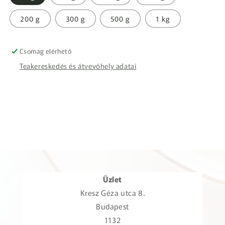
200 g
300 g
500 g
1 kg
Csomag elérhető
Teakereskedés és átvevőhely adatai
Üzlet
Kresz Géza utca 8.
Budapest
1132