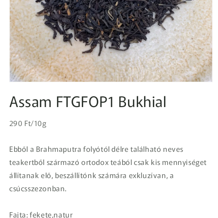
1.
médiafájl
Assam FTGFOP1 Bukhial
megnyitása
a
modális
Egységár
párbeszédpanelen
Normál
290 Ft/10g
ár
Ebből a Brahmaputra folyótól délre található neves
teakertből származó ortodox teából csak kis mennyiséget
állítanak elő, beszállítónk számára exkluzívan, a
csúcsszezonban.
Fajta: fekete,natur