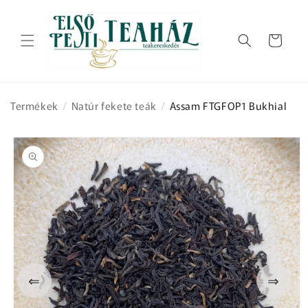
Ugrás a
tartalomhoz
Kosár
Termékek
/
Natúr fekete teák
/
Assam FTGFOP1 Bukhial
Kihagyás, és
ugrás a
termékadatokra
⇐
⇒