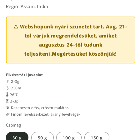
Régió: Assam, India
⚠️ Webshopunk nyári szünetet tart. Aug. 21-
tól várjuk megrendelésüket, amiket
augusztus 24-től tudunk
teljesíteni.Megértésüket köszönjük!
Elkészítési javaslat
🥄 2-3g
💧 250ml
🌡️ 96°C
⏳ 2-3p
🍵 Közepesen erős, erősen malátás
🌿 Finom levélszerkezet, arany levélvégek
Csomag
30 g
50 g
100 g
150 g