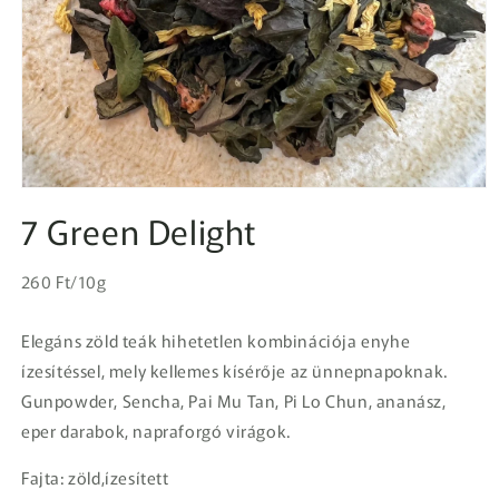
1.
médiafájl
7 Green Delight
megnyitása
a
modális
Egységár
párbeszédpanelen
Normál
260 Ft/10g
ár
Elegáns zöld teák hihetetlen kombinációja enyhe
ízesítéssel, mely kellemes kísérője az ünnepnapoknak.
Gunpowder, Sencha, Pai Mu Tan, Pi Lo Chun, ananász,
eper darabok, napraforgó virágok.
Fajta: zöld,ízesített