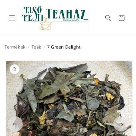
Ugrás a
tartalomhoz
Kosár
Termékek
/
Teák
/
7 Green Delight
Kihagyás, és
ugrás a
termékadatokra
⇐
⇒