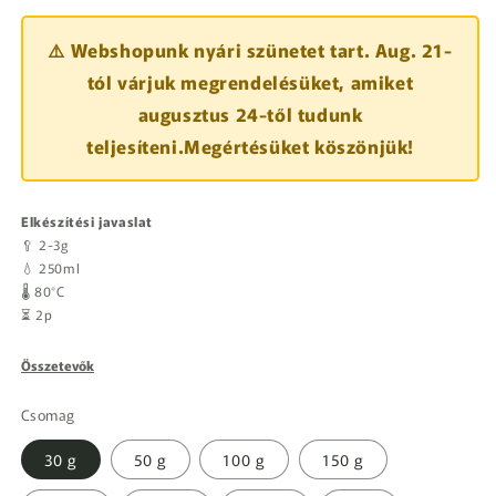
⚠️ Webshopunk nyári szünetet tart. Aug. 21-
tól várjuk megrendelésüket, amiket
augusztus 24-től tudunk
teljesíteni.Megértésüket köszönjük!
Elkészítési javaslat
🥄 2-3g
💧 250ml
🌡️ 80°C
⏳ 2p
Összetevők
Csomag
30 g
50 g
100 g
150 g