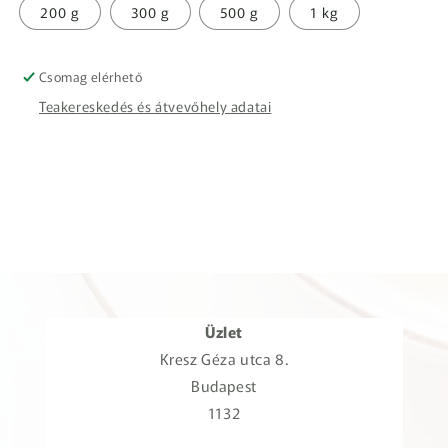
200 g
300 g
500 g
1 kg
Csomag elérhető
Teakereskedés és átvevőhely adatai
Üzlet
Kresz Géza utca 8.
Budapest
1132