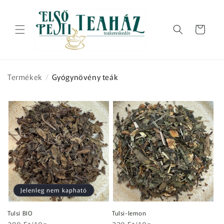
Ugrás a
tartalomhoz
Kosár
Termékek
/
Gyógynövény teák
Jelenleg nem kapható
Tulsi BIO
Tulsi-lemon
Egységár
Egységár