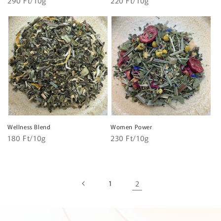
Normál
290 Ft/10g
Normál
220 Ft/10g
ár
ár
Wellness Blend
Women Power
Egységár
Egységár
Normál
180 Ft/10g
Normál
230 Ft/10g
ár
ár
1
2