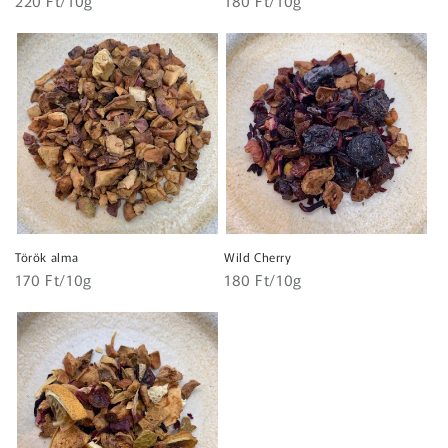
Normál
220 Ft/10g
Normál
180 Ft/10g
ár
ár
Török alma
Wild Cherry
Egységár
Egységár
Normál
170 Ft/10g
Normál
180 Ft/10g
ár
ár