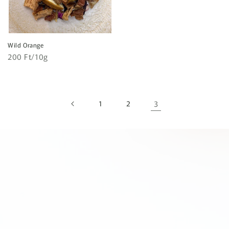
Wild Orange
Egységár
Normál
200 Ft/10g
ár
1
2
3