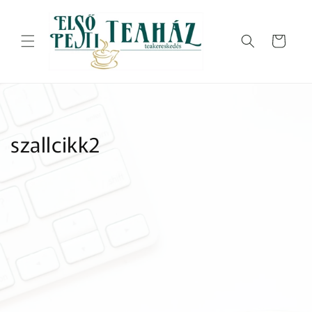
Ugrás a
tartalomhoz
Kosár
szallcikk2